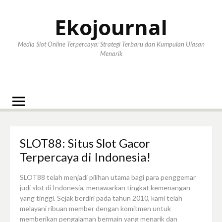
Lompat
ke
Ekojournal
konten
Media Slot Online Terpercaya: Strategi Terbaru dan Kumpulan Ulasan
Menarik
SLOT88: Situs Slot Gacor
Terpercaya di Indonesia!
SLOT88 telah menjadi pilihan utama bagi para penggemar
judi slot di Indonesia, menawarkan tingkat kemenangan
yang tinggi. Sejak berdiri pada tahun 2010, kami telah
melayani ribuan member dengan komitmen untuk
memberikan pengalaman bermain yang menarik dan