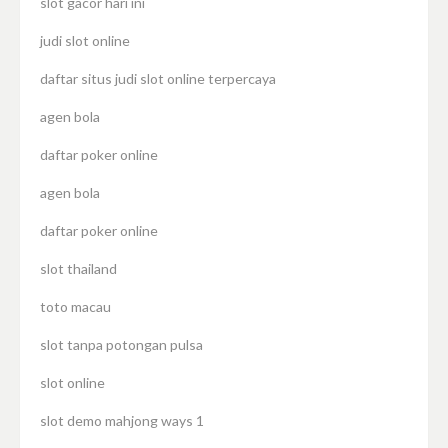
slot gacor hari ini
judi slot online
daftar situs judi slot online terpercaya
agen bola
daftar poker online
agen bola
daftar poker online
slot thailand
toto macau
slot tanpa potongan pulsa
slot online
slot demo mahjong ways 1