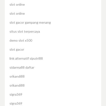
slot online
slot online
slot gacor gampang menang
situs slot terpercaya
demo slot x500
slot gacor
link alternatif siputri88
sidarma88 daftar
srikandi88
srikandi88
sigra369
sigra369