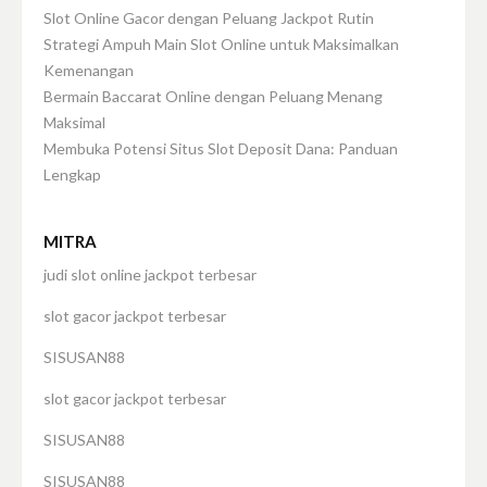
Slot Online Gacor dengan Peluang Jackpot Rutin
Strategi Ampuh Main Slot Online untuk Maksimalkan
Kemenangan
Bermain Baccarat Online dengan Peluang Menang
Maksimal
Membuka Potensi Situs Slot Deposit Dana: Panduan
Lengkap
MITRA
judi slot online jackpot terbesar
slot gacor jackpot terbesar
SISUSAN88
slot gacor jackpot terbesar
SISUSAN88
SISUSAN88