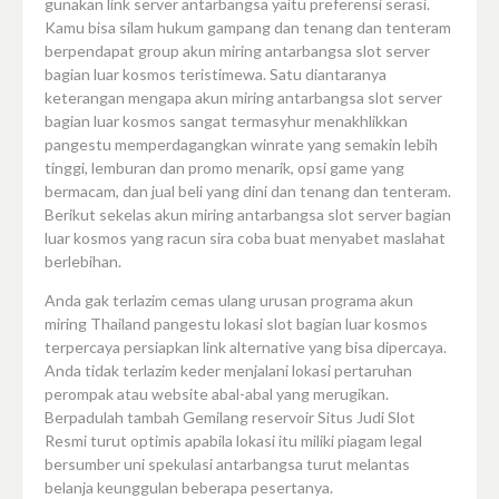
gunakan link server antarbangsa yaitu preferensi serasi.
Kamu bisa silam hukum gampang dan tenang dan tenteram
berpendapat group akun miring antarbangsa slot server
bagian luar kosmos teristimewa. Satu diantaranya
keterangan mengapa akun miring antarbangsa slot server
bagian luar kosmos sangat termasyhur menakhlikkan
pangestu memperdagangkan winrate yang semakin lebih
tinggi, lemburan dan promo menarik, opsi game yang
bermacam, dan jual beli yang dini dan tenang dan tenteram.
Berikut sekelas akun miring antarbangsa slot server bagian
luar kosmos yang racun sira coba buat menyabet maslahat
berlebihan.
Anda gak terlazim cemas ulang urusan programa akun
miring Thailand pangestu lokasi slot bagian luar kosmos
terpercaya persiapkan link alternative yang bisa dipercaya.
Anda tidak terlazim keder menjalani lokasi pertaruhan
perompak atau website abal-abal yang merugikan.
Berpadulah tambah Gemilang reservoir Situs Judi Slot
Resmi turut optimis apabila lokasi itu miliki piagam legal
bersumber uni spekulasi antarbangsa turut melantas
belanja keunggulan beberapa pesertanya.