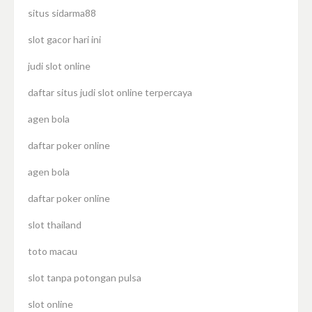
situs sidarma88
slot gacor hari ini
judi slot online
daftar situs judi slot online terpercaya
agen bola
daftar poker online
agen bola
daftar poker online
slot thailand
toto macau
slot tanpa potongan pulsa
slot online