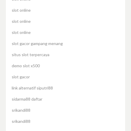
slot online
slot online
slot online
slot gacor gampang menang
situs slot terpercaya
demo slot x500
slot gacor
link alternatif siputri88
sidarma88 daftar
srikandi88
srikandi88