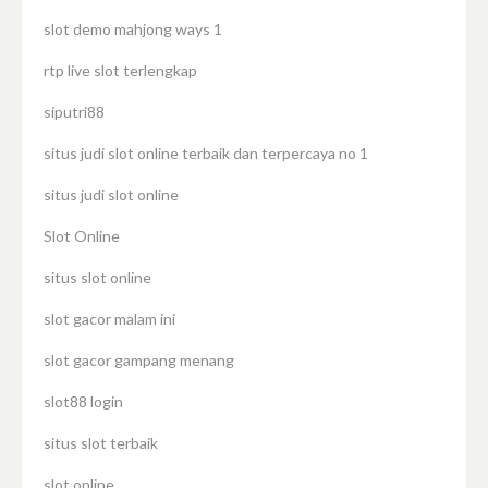
slot demo mahjong ways 1
rtp live slot terlengkap
siputri88
situs judi slot online terbaik dan terpercaya no 1
situs judi slot online
Slot Online
situs slot online
slot gacor malam ini
slot gacor gampang menang
slot88 login
situs slot terbaik
slot online