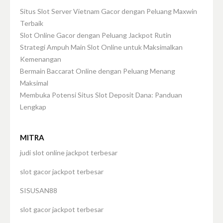
Situs Slot Server Vietnam Gacor dengan Peluang Maxwin
Terbaik
Slot Online Gacor dengan Peluang Jackpot Rutin
Strategi Ampuh Main Slot Online untuk Maksimalkan
Kemenangan
Bermain Baccarat Online dengan Peluang Menang
Maksimal
Membuka Potensi Situs Slot Deposit Dana: Panduan
Lengkap
MITRA
judi slot online jackpot terbesar
slot gacor jackpot terbesar
SISUSAN88
slot gacor jackpot terbesar